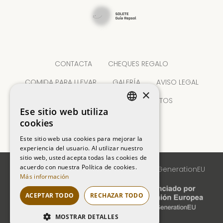
CONTACTA
CHEQUES REGALO
COMIDA PARA LLEVAR
GALERÍA
AVISO LEGAL
×
POLÍTICA DE PROTECCIÓN DE DATOS
Ese sitio web utiliza
CATALAN
POLÍTICA DE COOKIES
cookies
SPANISH
Este sitio web usa cookies para mejorar la
experiencia del usuario. Al utilizar nuestro
sitio web, usted acepta todas las cookies de
acuerdo con nuestra Política de cookies.
Financiado por la Unión Europea - NextGenerationEU
Más información
ACEPTAR TODO
RECHAZAR TODO
MOSTRAR DETALLES